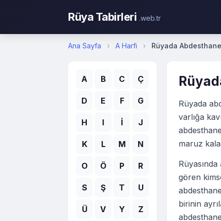
Rüya Tabirleri
.web.tr
Ana Sayfa
›
A Harfi
›
Rüyada Abdesthane
Rüyad
A
B
C
Ç
D
E
F
G
Rüyada abd
varlığa ka
H
I
İ
J
abdesthaney
maruz kalac
K
L
M
N
Rüyasında 
O
Ö
P
R
gören kimse
S
Ş
T
U
abdesthanen
birinin ayr
Ü
V
Y
Z
abdesthanen