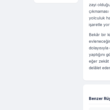
zayi olduğ
çıkmaması 
yolculuk h
işaretle yo
Bekâr bir 
evleneceğin
dolayısıyla
yaptığını g
eğer zekât 
delâlet eder
Benzer Rüy