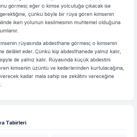
unu görmesi; eğer o kimse yolculuğa çıkacak ise
gerektiğine, çünkü böyle bir rüya gören kimsenin
alinde iken yolunun kesilmesinin muhtemel olduğuna
rumlanır.
kimsenin rüyasında abdesthane görmesi; o kimsenin
e delâlet eder. Çünkü kişi abdesthanede yalnız kalır,
 eşiyle de yalnız kalır. Rüyasında küçük abdestini
ören kimsenin üzüntü ve kederlerinden kurtulacağına,
verecek kadar mala sahip ise zekâtını vereceğine
.
a Tabirleri