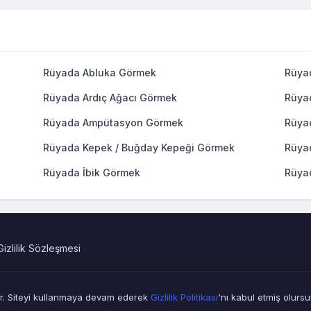
Rüyada Abluka Görmek
Rüya
Rüyada Ardıç Ağacı Görmek
Rüya
Rüyada Ampütasyon Görmek
Rüya
Rüyada Kepek / Buğday Kepeği Görmek
Rüya
Rüyada İbik Görmek
Rüya
Gizlilik Sözleşmesi
© 2010 - 2026
MAN
| Rüya Tabirleri.web.tr
anır. Siteyi kullanmaya devam ederek
Gizlilik Politikası
'nı kabul etmiş olurs