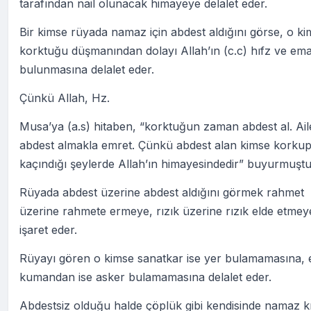
tarafından nail olunacak himayeye delalet eder.
Bir kimse rüyada namaz için abdest aldığını görse, o k
korktuğu düşmanından dolayı Allah’ın (c.c) hıfz ve em
bulunmasına delalet eder.
Çünkü Allah, Hz.
Musa’ya (a.s) hitaben, “korktuğun zaman abdest al. Ai
abdest almakla emret. Çünkü abdest alan kimse korku
kaçındığı şeylerde Allah’ın himayesindedir” buyurmuştu
Rüyada abdest üzerine abdest aldığını görmek rahmet
üzerine rahmete ermeye, rızık üzerine rızık elde etmey
işaret eder.
Rüyayı gören o kimse sanatkar ise yer bulamamasına, 
kumandan ise asker bulamamasına delalet eder.
Abdestsiz olduğu halde çöplük gibi kendisinde namaz k