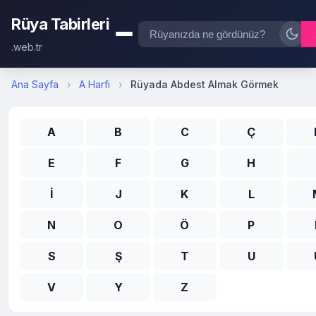
Rüya Tabirleri
.web.tr
Ana Sayfa
›
A Harfi
›
Rüyada Abdest Almak Görmek
A
B
C
Ç
E
F
G
H
İ
J
K
L
N
O
Ö
P
S
Ş
T
U
V
Y
Z